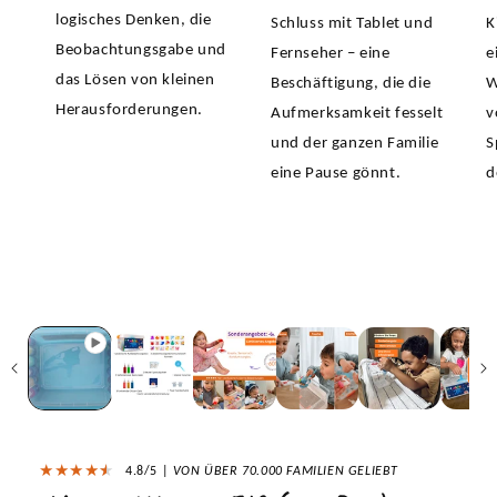
logisches Denken, die
Schluss mit Tablet und
K
Beobachtungsgabe und
Fernseher – eine
e
das Lösen von kleinen
Beschäftigung, die die
W
Herausforderungen.
Aufmerksamkeit fesselt
v
und der ganzen Familie
S
eine Pause gönnt.
d
duktinformationen
ingen
★
★
★
★
★
★
4.8/5 |
VON ÜBER 70.000 FAMILIEN GELIEBT