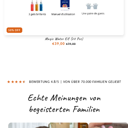
50% OFF
Magic Water Elf (20 Pcs)
Normaler
€39,00
Verkaufspreis
€79,00
Preis
★
★
★
★
★
★
BEWERTUNG 4.8/5 |
VON ÜBER 70.000 FAMILIEN GELIEBT
Echte Meinungen von
begeisterten Familien